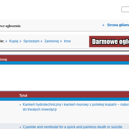
Strona główn
we ogłoszenia
ie:
Kupię
Sprzedam
Zamienię
Inne
tutaj
Tytuł
Kamień hydrotechniczny i kamień murowy z polskiej kopalni – natu
do trwałych inwestycji
Cyanide and nembutal for a quick and painless death or suicide