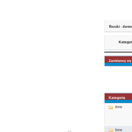
Buraki - darmo
Kategor
Zareklamuj się 
Kategoria
Inne
Inne