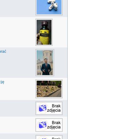
brać
cję